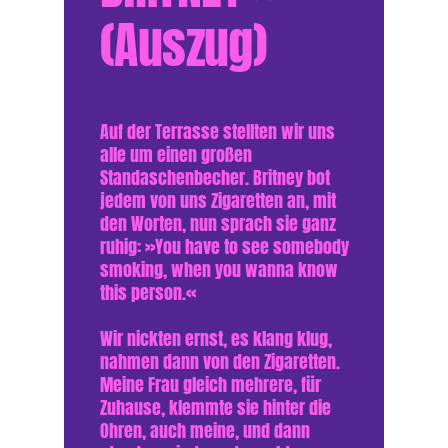
(Auszug)
Auf der Terrasse stellten wir uns
alle um einen großen
Standaschenbecher. Britney bot
jedem von uns Zigaretten an, mit
den Worten, nun sprach sie ganz
ruhig: »You have to see somebody
smoking, when you wanna know
this person.«
Wir nickten ernst, es klang klug,
nahmen dann von den Zigaretten.
Meine Frau gleich mehrere, für
Zuhause, klemmte sie hinter die
Ohren, auch meine, und dann