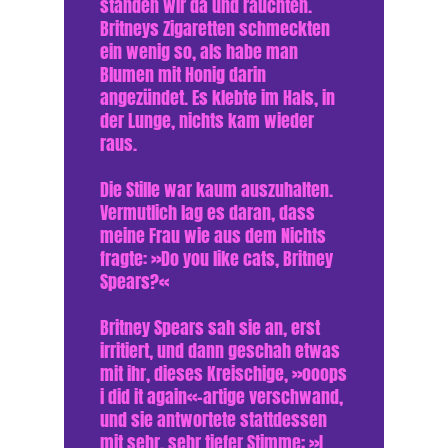
standen wir da und rauchten.
Britneys Zigaretten schmeckten
ein wenig so, als habe man
Blumen mit Honig darin
angezündet. Es klebte im Hals, in
der Lunge, nichts kam wieder
raus.
Die Stille war kaum auszuhalten.
Vermutlich lag es daran, dass
meine Frau wie aus dem Nichts
fragte: »Do you like cats, Britney
Spears?«
Britney Spears sah sie an, erst
irritiert, und dann geschah etwas
mit ihr, dieses Kreischige, »ooops
i did it again«-artige verschwand,
und sie antwortete stattdessen
mit sehr, sehr tiefer Stimme: »I