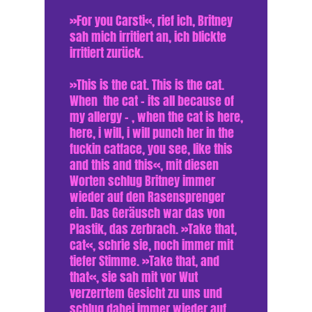
»For you Carsti«, rief ich, Britney
sah mich irritiert an, ich blickte
irritiert zurück.
»This is the cat. This is the cat.
When the cat – its all because of
my allergy – , when the cat is here,
here, i will, i will punch her in the
fuckin catface, you see, like this
and this and this«, mit diesen
Worten schlug Britney immer
wieder auf den Rasensprenger
ein. Das Geräusch war das von
Plastik, das zerbrach. »Take that,
cat«, schrie sie, noch immer mit
tiefer Stimme. »Take that, and
that«, sie sah mit vor Wut
verzerrtem Gesicht zu uns und
schlug dabei immer wieder auf