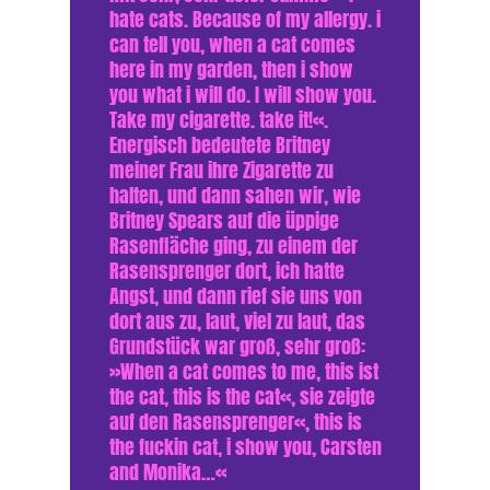
hate cats. Because of my allergy. i
can tell you, when a cat comes
here in my garden, then i show
you what i will do. I will show you.
Take my cigarette. take it!«.
Energisch bedeutete Britney
meiner Frau ihre Zigarette zu
halten, und dann sahen wir, wie
Britney Spears auf die üppige
Rasenfläche ging, zu einem der
Rasensprenger dort, ich hatte
Angst, und dann rief sie uns von
dort aus zu, laut, viel zu laut, das
Grundstück war groß, sehr groß:
»When a cat comes to me, this ist
the cat, this is the cat«, sie zeigte
auf den Rasensprenger«, this is
the fuckin cat, i show you, Carsten
and Monika…«